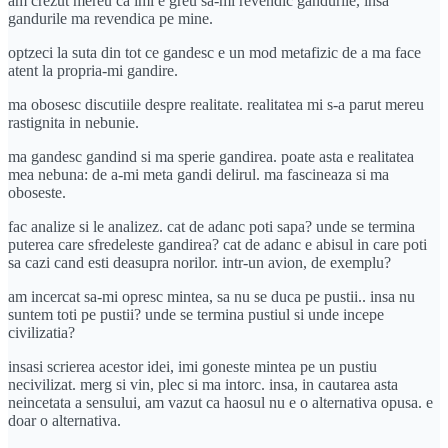
am crezut mereu ca imi e greu sa-mi revendic gandurile, insa
gandurile ma revendica pe mine.
optzeci la suta din tot ce gandesc e un mod metafizic de a ma face
atent la propria-mi gandire.
ma obosesc discutiile despre realitate. realitatea mi s-a parut mereu
rastignita in nebunie.
ma gandesc gandind si ma sperie gandirea. poate asta e realitatea
mea nebuna: de a-mi meta gandi delirul. ma fascineaza si ma
oboseste.
fac analize si le analizez. cat de adanc poti sapa? unde se termina
puterea care sfredeleste gandirea? cat de adanc e abisul in care poti
sa cazi cand esti deasupra norilor. intr-un avion, de exemplu?
am incercat sa-mi opresc mintea, sa nu se duca pe pustii.. insa nu
suntem toti pe pustii? unde se termina pustiul si unde incepe
civilizatia?
insasi scrierea acestor idei, imi goneste mintea pe un pustiu
necivilizat. merg si vin, plec si ma intorc. insa, in cautarea asta
neincetata a sensului, am vazut ca haosul nu e o alternativa opusa. e
doar o alternativa.