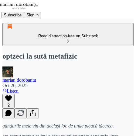
Subscribe
Sign in
Read distraction-free on Substack
optzeci la sută metafizic
marian dorobantu
Oct 26, 2025
Listen
2
gândurile mele vin din același loc de unde pleacă tăcerea.