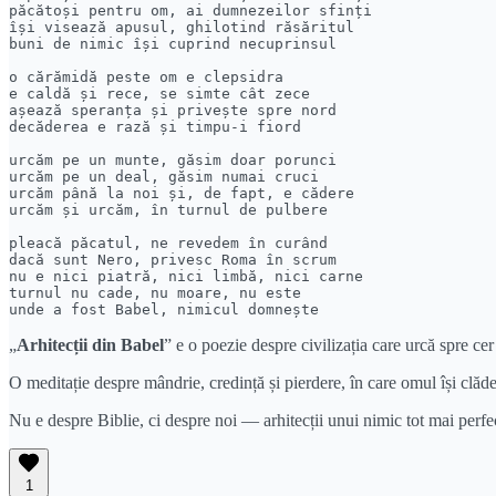
păcătoși pentru om, ai dumnezeilor sfinți

își visează apusul, ghilotind răsăritul

buni de nimic își cuprind necuprinsul

o cărămidă peste om e clepsidra

e caldă și rece, se simte cât zece

așează speranța și privește spre nord

decăderea e rază și timpu-i fiord

urcăm pe un munte, găsim doar porunci

urcăm pe un deal, găsim numai cruci

urcăm până la noi și, de fapt, e cădere

urcăm și urcăm, în turnul de pulbere

pleacă păcatul, ne revedem în curând

dacă sunt Nero, privesc Roma în scrum

nu e nici piatră, nici limbă, nici carne

turnul nu cade, nu moare, nu este

unde a fost Babel, nimicul domnește
„
Arhitecții din Babel
” e o poezie despre civilizația care urcă spre cer 
O meditație despre mândrie, credință și pierdere, în care omul își clăd
Nu e despre Biblie, ci despre noi — arhitecții unui nimic tot mai perfe
1