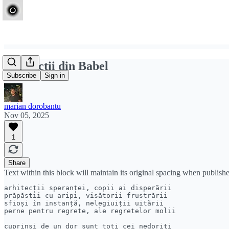
Arhitecții din Babel
Subscribe
Sign in
marian dorobantu
Nov 05, 2025
1
Share
Text within this block will maintain its original spacing when publish
arhitecții speranței, copii ai disperării

prăpăstii cu aripi, visătorii frustrării

sfioși în instanță, nelegiuiții uitării

perne pentru regrete, ale regretelor molii

cuprinși de un dor sunt toți cei nedoriți
