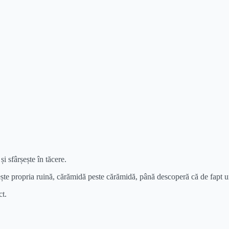
și sfârșește în tăcere.
ește propria ruină, cărămidă peste cărămidă, până descoperă că de fapt u
ct.