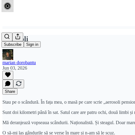
Aerosoli
Subscribe
Sign in
marian dorobantu
Jun 03, 2026
Share
Stau pe o scândură. În fața mea, o masă pe care scrie „aerosoli pensio
Sunt doi kilometri până în sat. Satul care are patru ochi, două limbi și
Mă deranjează vopseaua scândurii. Naționalistă. Și steagul. Doar marea e
O să-mi las gândurile să se verse în mare și n-am să le scuz.