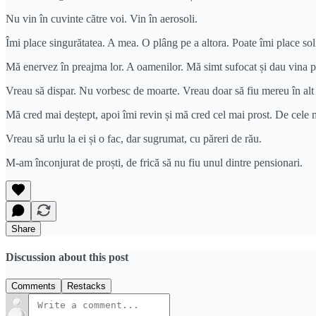
Nu vin în cuvinte către voi. Vin în aerosoli.
Îmi place singurătatea. A mea. O plâng pe a altora. Poate îmi place sol
Mă enervez în preajma lor. A oamenilor. Mă simt sufocat și dau vina pe m
Vreau să dispar. Nu vorbesc de moarte. Vreau doar să fiu mereu în alt
Mă cred mai deștept, apoi îmi revin și mă cred cel mai prost. De cele m
Vreau să urlu la ei și o fac, dar sugrumat, cu păreri de rău.
M-am înconjurat de proști, de frică să nu fiu unul dintre pensionari.
Share
Discussion about this post
Comments
Restacks